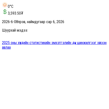
0
°C
3,593.50
₮
2026-6-08
пүрэв, наймдугаар сар 6, 2026
Шуурхай мэдээ:
2025 оны хүүхдийн статистикийн эмхэтгэлийн дүн шинжилгээг хүлээн
авлаа