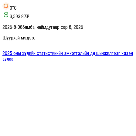
0
°C
3,593.87
₮
2026-8-08
бямба, наймдугаар сар 8, 2026
Шуурхай мэдээ:
2025 оны хүүхдийн статистикийн эмхэтгэлийн дүн шинжилгээг хүлээн
авлаа