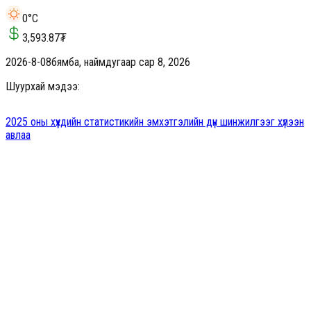
0
°C
3,593.87
₮
2026-8-08
бямба, наймдугаар сар 8, 2026
Шуурхай мэдээ:
2025 оны хүүхдийн статистикийн эмхэтгэлийн дүн шинжилгээг хүлээн
авлаа