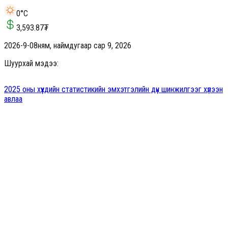
0
°C
3,593.87
₮
2026-9-08
ням, наймдугаар сар 9, 2026
Шуурхай мэдээ:
2025 оны хүүхдийн статистикийн эмхэтгэлийн дүн шинжилгээг хүлээн
авлаа