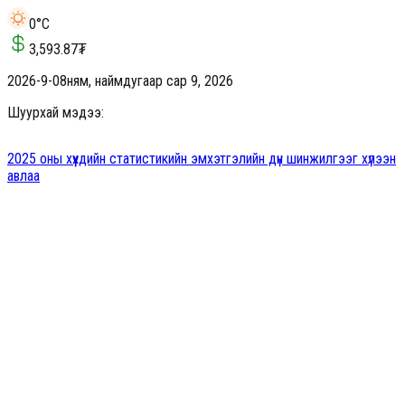
0
°C
3,593.87
₮
2026-9-08
ням, наймдугаар сар 9, 2026
Шуурхай мэдээ:
2025 оны хүүхдийн статистикийн эмхэтгэлийн дүн шинжилгээг хүлээн
авлаа