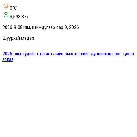
0
°C
3,593.87
₮
2026-9-08
ням, наймдугаар сар 9, 2026
Шуурхай мэдээ:
2025 оны хүүхдийн статистикийн эмхэтгэлийн дүн шинжилгээг хүлээн
авлаа