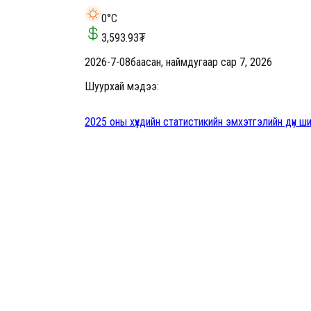
0
°C
3,593.93
₮
2026-7-08
баасан, наймдугаар сар 7, 2026
Шуурхай мэдээ:
2025 оны хүүхдийн статистикийн эмхэтгэлийн дүн ш