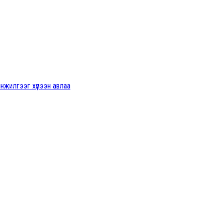
инжилгээг хүлээн авлаа