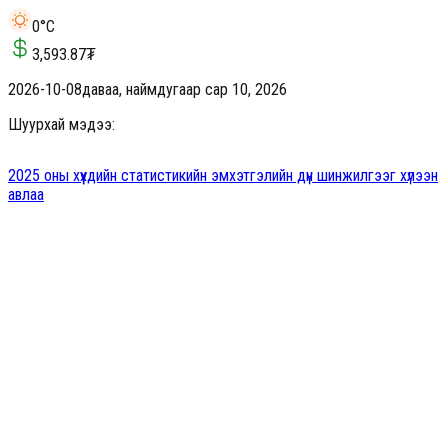
0
°C
3,593.87
₮
2026-10-08
даваа, наймдугаар сар 10, 2026
Шуурхай мэдээ:
2025 оны хүүхдийн статистикийн эмхэтгэлийн дүн шинжилгээг хүлээн
авлаа